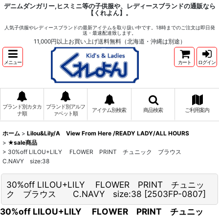
デニムダンガリー,ヒスミニ等の子供服や、レディースブランドの通販なら
【くれよん】。
人気子供服やレディースブランドの最新アイテムを取り扱い中です。18時までのご注文は即日発
送・最速配達致します。
11,000円以上お買い上げ送料無料（北海道・沖縄は別途）
メニュー
カート
ログイン
ブランド別カタカ
ブランド別アルフ
アイテム別検索
商品検索
ご利用案内
ナ順
ァベット順
ホーム
>
Lilou&Lily/A View From Here /READY LADY/ALL HOURS
>
★sale商品
>
30%off LILOU+LILY FLOWER PRINT チュニック ブラウス
C.NAVY size:38
30%off LILOU+LILY FLOWER PRINT チュニッ
ク ブラウス C.NAVY size:38
[
2503FP-0807
]
30%off LILOU+LILY FLOWER PRINT チュニッ