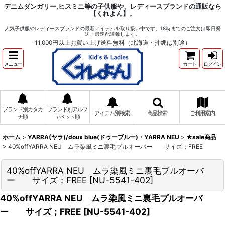
デニムダンガリー,ヒスミニ等の子供服や、レディースブランドの通販なら
【くれよん】。
人気子供服やレディースブランドの最新アイテムを取り扱い中です。18時までのご注文は即日発
送・最速配達致します。
11,000円以上お買い上げ送料無料（北海道・沖縄は別途）
メニュー
カート
ログイン
ブランド別カタカ
ブランド別アルフ
アイテム別検索
商品検索
ご利用案内
ナ順
ァベット順
ホーム
>
YARRA(ヤラ)/doux blue(ドゥーブルー)・YARRA NEU
>
★sale商品
>
40%offYARRA NEU ムラ染風ミニ裏毛プルオーバー サイズ；FREE
40%offYARRA NEU ムラ染風ミニ裏毛プルオーバ
ー サイズ；FREE
[
NU-5541-402
]
40%offYARRA NEU ムラ染風ミニ裏毛プルオーバ
ー サイズ；FREE
[
NU-5541-402
]