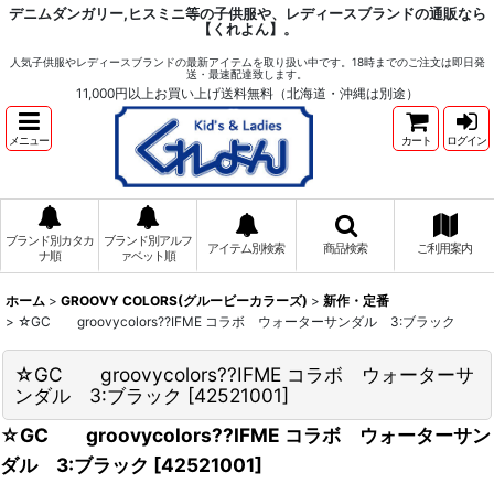
デニムダンガリー,ヒスミニ等の子供服や、レディースブランドの通販なら
【くれよん】。
人気子供服やレディースブランドの最新アイテムを取り扱い中です。18時までのご注文は即日発
送・最速配達致します。
11,000円以上お買い上げ送料無料（北海道・沖縄は別途）
メニュー
カート
ログイン
ブランド別カタカ
ブランド別アルフ
アイテム別検索
商品検索
ご利用案内
ナ順
ァベット順
ホーム
>
GROOVY COLORS(グルービーカラーズ)
>
新作・定番
>
☆GC groovycolors??IFME コラボ ウォーターサンダル 3:ブラック
☆GC groovycolors??IFME コラボ ウォーターサ
ンダル 3:ブラック
[
42521001
]
☆GC groovycolors??IFME コラボ ウォーターサン
ダル 3:ブラック
[
42521001
]