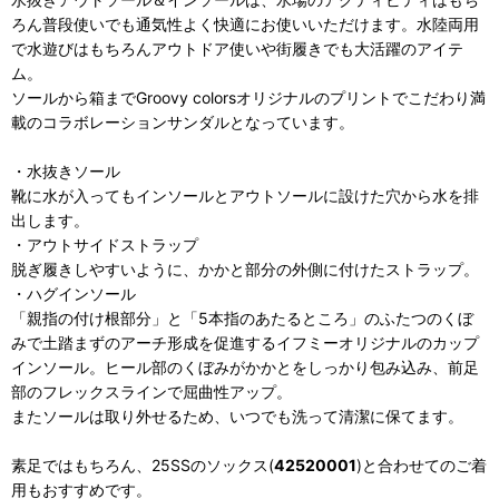
ろん普段使いでも通気性よく快適にお使いいただけます。水陸両用
で水遊びはもちろんアウトドア使いや街履きでも大活躍のアイテ
ム。
ソールから箱までGroovy colorsオリジナルのプリントでこだわり満
載のコラボレーションサンダルとなっています。
・水抜きソール
靴に水が入ってもインソールとアウトソールに設けた穴から水を排
出します。
・アウトサイドストラップ
脱ぎ履きしやすいように、かかと部分の外側に付けたストラップ。
・ハグインソール
「親指の付け根部分」と「5本指のあたるところ」のふたつのくぼ
みで土踏まずのアーチ形成を促進するイフミーオリジナルのカップ
インソール。ヒール部のくぼみがかかとをしっかり包み込み、前足
部のフレックスラインで屈曲性アップ。
またソールは取り外せるため、いつでも洗って清潔に保てます。
素足ではもちろん、25SSのソックス(
42520001
)と合わせてのご着
用もおすすめです。