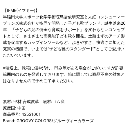
【IFME(イフミー)】
早稲田大学スポーツ化学学術院鳥居俊研究室と丸紅コンシューマー
ブランズ株式会社が協同で開発した子ども靴ブランド。誕生以来20
年、「子どもの足の健全な育成をサポート」を変わらないコンセプ
トとして、さまざまな高機能子ども靴を開発。土踏まずのアーチ形
成を促進するカップインソールなど、歩きやすさ、快適さに加えた
充実の機能で、いまでは"子ども靴のスタンダード"としてご愛用い
ただいています。
※輸送上、靴箱に傷や汚れ、凹み等がある場合がございますが許容
範囲内のものを発送しております。箱に関しては商品不良の対象と
はなりませんので予めご了承ください。
素材: 甲材:合成皮革 底材:ゴム底
原産国: 中国
商品番号: 42521001
Brand: GROOVY COLORS/グルーヴィーカラーズ