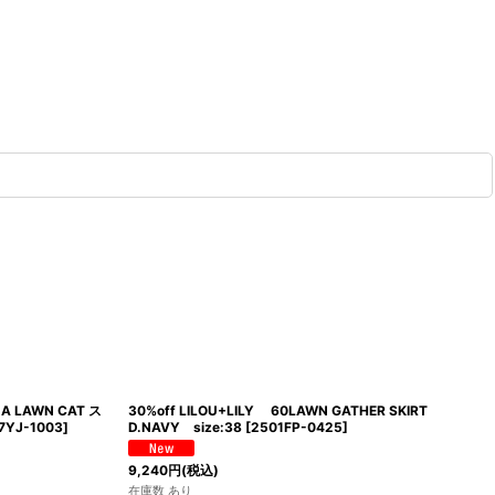
NA LAWN CAT ス
30%off LILOU+LILY 60LAWN GATHER SKIRT
7YJ-1003
]
D.NAVY size:38
[
2501FP-0425
]
9,240
円
(税込)
在庫数 あり