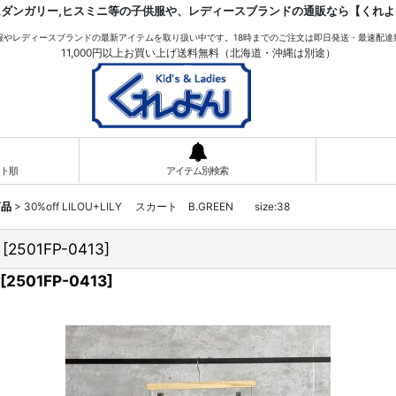
ムダンガリー,ヒスミニ等の子供服や、レディースブランドの通販なら【くれよ
服やレディースブランドの最新アイテムを取り扱い中です。18時までのご注文は即日発送・最速配達
11,000円以上お買い上げ送料無料（北海道・沖縄は別途）
ト順
アイテム別検索
商品
>
30%off LILOU+LILY スカート B.GREEN size:38
[
2501FP-0413
]
[
2501FP-0413
]