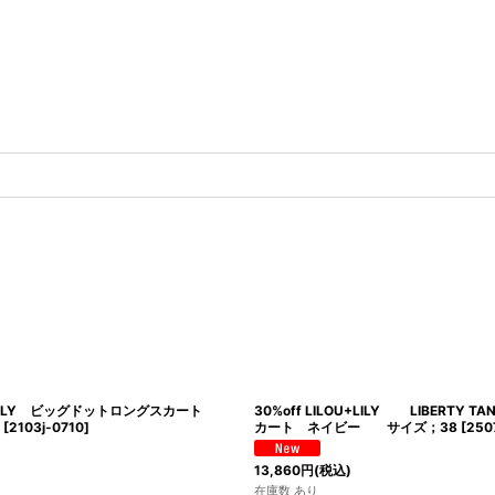
OU＋LILY ビッグドットロングスカート
30%off LILOU+LILY LIBERTY TA
[
2103j-0710
]
カート ネイビー サイズ；38
[
250
13,860
円
(税込)
在庫数 あり