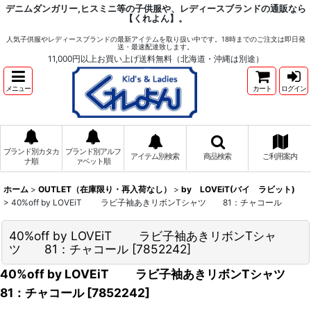
デニムダンガリー,ヒスミニ等の子供服や、レディースブランドの通販なら
【くれよん】。
人気子供服やレディースブランドの最新アイテムを取り扱い中です。18時までのご注文は即日発
送・最速配達致します。
11,000円以上お買い上げ送料無料（北海道・沖縄は別途）
メニュー
カート
ログイン
ブランド別カタカ
ブランド別アルフ
アイテム別検索
商品検索
ご利用案内
ナ順
ァベット順
ホーム
>
OUTLET（在庫限り・再入荷なし）
>
by LOVEiT(バイ ラビット)
>
40%off by LOVEiT ラビ子袖あきリボンTシャツ 81：チャコール
40%off by LOVEiT ラビ子袖あきリボンTシャ
ツ 81：チャコール
[
7852242
]
40%off by LOVEiT ラビ子袖あきリボンTシャツ
81：チャコール
[
7852242
]