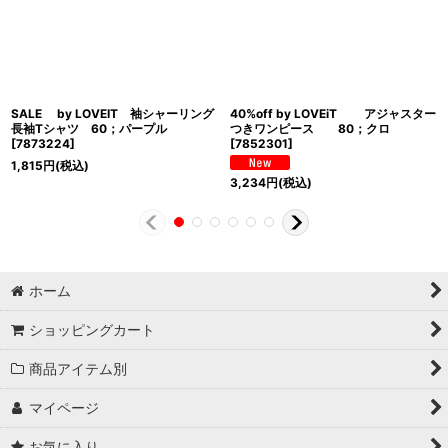
SALE by LOVEIT 袖シャーリング
40%off by LOVEiT アジャスター
長袖Tシャツ 60；パープル
つきワンピース 80；クロ
[
7873224
]
[
7852301
]
1,815
円
(税込)
3,234
円
(税込)
ホーム
ショッピングカート
商品アイテム別
マイページ
お気に入り