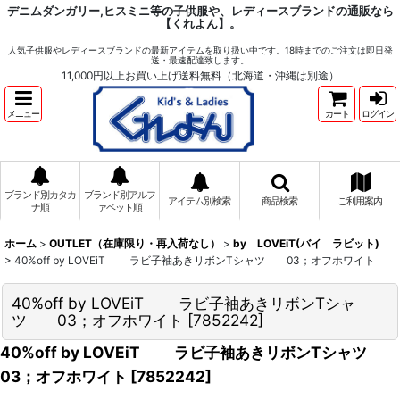
デニムダンガリー,ヒスミニ等の子供服や、レディースブランドの通販なら
【くれよん】。
人気子供服やレディースブランドの最新アイテムを取り扱い中です。18時までのご注文は即日発
送・最速配達致します。
11,000円以上お買い上げ送料無料（北海道・沖縄は別途）
メニュー
カート
ログイン
ブランド別カタカ
ブランド別アルフ
アイテム別検索
商品検索
ご利用案内
ナ順
ァベット順
ホーム
>
OUTLET（在庫限り・再入荷なし）
>
by LOVEiT(バイ ラビット)
>
40%off by LOVEiT ラビ子袖あきリボンTシャツ 03；オフホワイト
40%off by LOVEiT ラビ子袖あきリボンTシャ
ツ 03；オフホワイト
[
7852242
]
40%off by LOVEiT ラビ子袖あきリボンTシャツ
03；オフホワイト
[
7852242
]