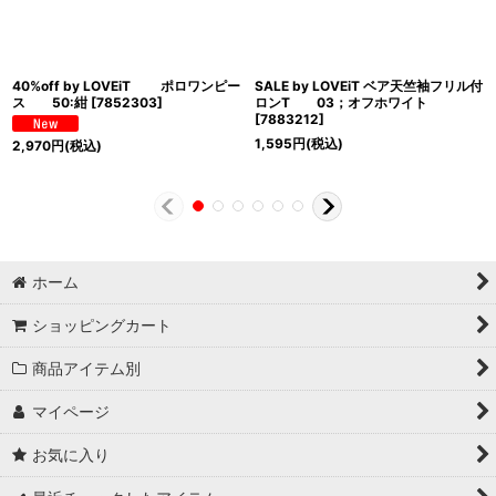
40%off by LOVEiT ポロワンピー
SALE by LOVEiT ベア天竺袖フリル付
ス 50:紺
[
7852303
]
ロンT 03；オフホワイト
[
7883212
]
1,595
円
(税込)
2,970
円
(税込)
ホーム
ショッピングカート
商品アイテム別
マイページ
お気に入り