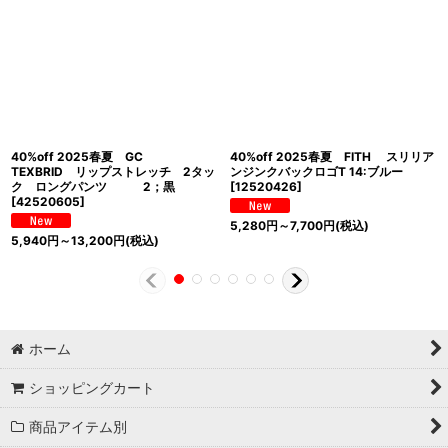
40%off 2025春夏 GC
40%off 2025春夏 FITH スリリア
TEXBRID リップストレッチ 2タッ
ンジンクバックロゴT 14:ブルー
ク ロングパンツ 2；黒
[
12520426
]
[
42520605
]
5,280
円
～7,700
円
(税込)
5,940
円
～13,200
円
(税込)
ホーム
ショッピングカート
商品アイテム別