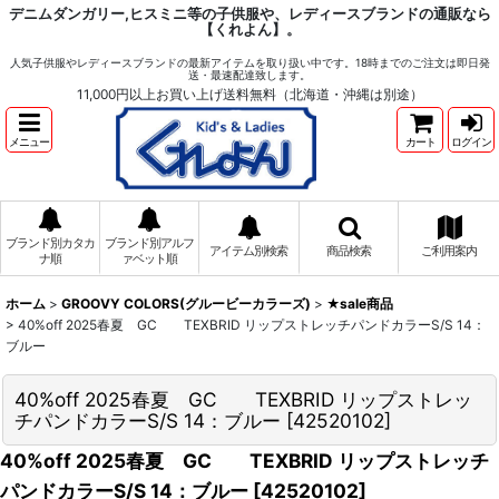
デニムダンガリー,ヒスミニ等の子供服や、レディースブランドの通販なら
【くれよん】。
人気子供服やレディースブランドの最新アイテムを取り扱い中です。18時までのご注文は即日発
送・最速配達致します。
11,000円以上お買い上げ送料無料（北海道・沖縄は別途）
メニュー
カート
ログイン
ブランド別カタカ
ブランド別アルフ
アイテム別検索
商品検索
ご利用案内
ナ順
ァベット順
ホーム
>
GROOVY COLORS(グルービーカラーズ)
>
★sale商品
>
40%off 2025春夏 GC TEXBRID リップストレッチパンドカラーS/S 14：
ブルー
40%off 2025春夏 GC TEXBRID リップストレッ
チパンドカラーS/S 14：ブルー
[
42520102
]
40%off 2025春夏 GC TEXBRID リップストレッチ
パンドカラーS/S 14：ブルー
[
42520102
]