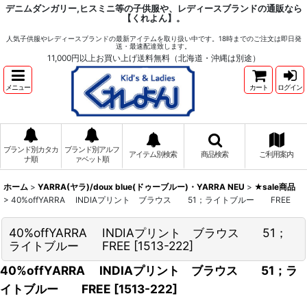
デニムダンガリー,ヒスミニ等の子供服や、レディースブランドの通販なら
【くれよん】。
人気子供服やレディースブランドの最新アイテムを取り扱い中です。18時までのご注文は即日発
送・最速配達致します。
11,000円以上お買い上げ送料無料（北海道・沖縄は別途）
メニュー
カート
ログイン
ブランド別カタカ
ブランド別アルフ
アイテム別検索
商品検索
ご利用案内
ナ順
ァベット順
ホーム
>
YARRA(ヤラ)/doux blue(ドゥーブルー)・YARRA NEU
>
★sale商品
>
40%offYARRA INDIAプリント ブラウス 51；ライトブルー FREE
40%offYARRA INDIAプリント ブラウス 51；
ライトブルー FREE
[
1513-222
]
40%offYARRA INDIAプリント ブラウス 51；ラ
イトブルー FREE
[
1513-222
]