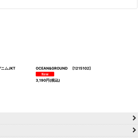
ルデニムJKT
OCEAN&GROUND
[
1215102
]
3,190
円
(税込)