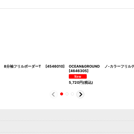
UND 8分袖フリルボーダーT
[
4546010
]
OCEAN&GROUND ノ-カラーフリ
[
4646305
]
5,720
円
(税込)