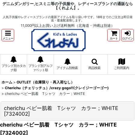
デニムダンガリー,ヒスミニ等の子供服や、レディースブランドの通販なら
【くれよん】。
人気子供服やレディースブランドの最新アイテムを取り扱い中です。18時までのご注文は即日発
送・最速配達致します。
11,000円以上お買い上げ送料無料（北海道・沖縄は別途）
メニュー
カート
ログイン
ブランド別カタカ
ブランド別アルフ
アイテム別検索
商品検索
ご利用案内
ナ順
ァベット順
ホーム
>
OUTLET（在庫限り・再入荷なし）
>
Cherichu（チェリッチュ）/crazy gogo!!(クレイジーゴーゴー)
>
cherichu ベビー肌着 Tシャツ カラー；WHITE
cherichu ベビー肌着 Tシャツ カラー；WHITE
[
7324002
]
cherichu ベビー肌着 Tシャツ カラー；WHITE
[
7324002
]