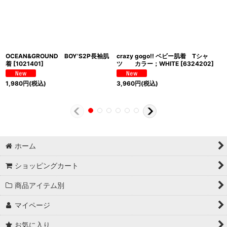
OCEAN&GROUND BOY’S2P長袖肌
crazy gogo!! ベビー肌着 Tシャ
着
[
1021401
]
ツ カラー；WHITE
[
6324202
]
1,980
円
(税込)
3,960
円
(税込)
ホーム
ショッピングカート
商品アイテム別
マイページ
お気に入り