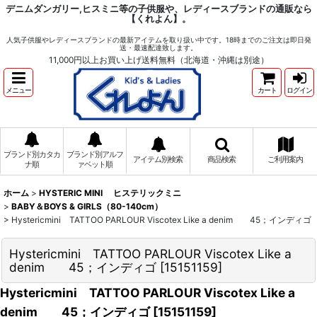
デニムダンガリー,ヒスミニ等の子供服や、レディースブランドの通販なら
【くれよん】。
人気子供服やレディースブランドの最新アイテムを取り扱い中です。18時までのご注文は即日発
送・最速配達致します。
11,000円以上お買い上げ送料無料（北海道・沖縄は別途）
メニュー
カート
ログイン
ブランド別カタカ
ブランド別アルフ
アイテム別検索
商品検索
ご利用案内
ナ順
ァベット順
ホーム
>
HYSTERIC MINI ヒステリックミニ
>
BABY＆BOYS & GIRLS（80-140cm）
>
Hystericmini TATTOO PARLOUR Viscotex Like a denim 45；インディゴ
Hystericmini TATTOO PARLOUR Viscotex Like a
denim 45；インディゴ
[
15151159
]
Hystericmini TATTOO PARLOUR Viscotex Like a
denim 45；インディゴ
[
15151159
]