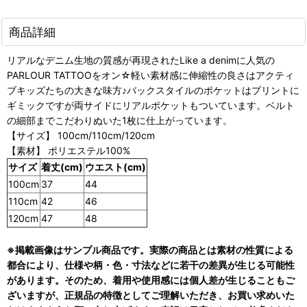
商品詳細
リアルなデニム生地の質感が再現されたLike a denimに人気の
PARLOUR TATTOOをオン☆軽い素材感に伸縮性の良さはアクティ
ブキッズたちの大きな味方♪バックスタイルのポケットはプリントに
ギミックですが両サイドにリアルポケットもついています。ベルト
の細部までこだわりぬいた1枚に仕上がっています。
【サイズ】 100cm/110cm/120cm
【素材】 ポリエステル100%
サイズ
着丈(cm)
ウエスト(cm)
100cm
37
44
110cm
42
46
120cm
47
48
※掲載画像はサンプル商品です。実際の商品とは素材の性質による
都合により、仕様や柄・色・寸法などに若干の差異が生じる可能性
があります。そのため、着用や使用感には個人差が生じることもご
ざいますが、正規品の特徴としてご理解いただき、お買い求めいた