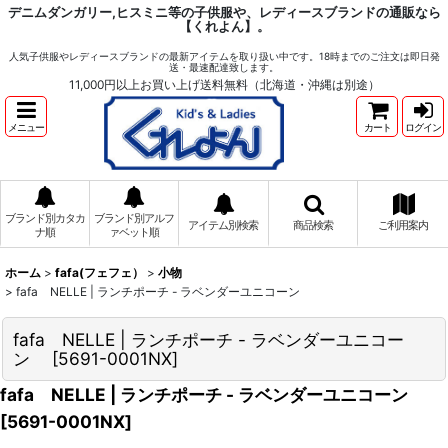
デニムダンガリー,ヒスミニ等の子供服や、レディースブランドの通販なら
【くれよん】。
人気子供服やレディースブランドの最新アイテムを取り扱い中です。18時までのご注文は即日発
送・最速配達致します。
11,000円以上お買い上げ送料無料（北海道・沖縄は別途）
メニュー
カート
ログイン
ブランド別カタカ
ブランド別アルフ
アイテム別検索
商品検索
ご利用案内
ナ順
ァベット順
ホーム
>
fafa(フェフェ）
>
小物
>
fafa NELLE | ランチポーチ - ラベンダーユニコーン
fafa NELLE | ランチポーチ - ラベンダーユニコー
ン
[
5691-0001NX
]
fafa NELLE | ランチポーチ - ラベンダーユニコーン
[
5691-0001NX
]