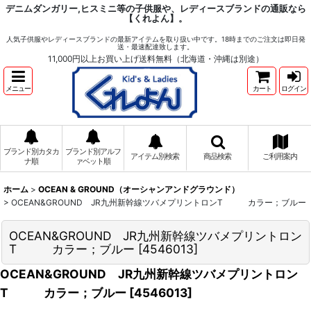
デニムダンガリー,ヒスミニ等の子供服や、レディースブランドの通販なら
【くれよん】。
人気子供服やレディースブランドの最新アイテムを取り扱い中です。18時までのご注文は即日発
送・最速配達致します。
11,000円以上お買い上げ送料無料（北海道・沖縄は別途）
メニュー
カート
ログイン
ブランド別カタカ
ブランド別アルフ
アイテム別検索
商品検索
ご利用案内
ナ順
ァベット順
ホーム
>
OCEAN & GROUND（オーシャンアンドグラウンド）
>
OCEAN&GROUND JR九州新幹線ツバメプリントロンT カラー；ブルー
OCEAN&GROUND JR九州新幹線ツバメプリントロン
T カラー；ブルー
[
4546013
]
OCEAN&GROUND JR九州新幹線ツバメプリントロン
T カラー；ブルー
[
4546013
]