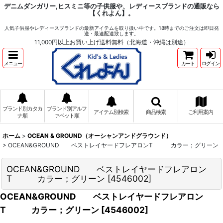
デニムダンガリー,ヒスミニ等の子供服や、レディースブランドの通販なら
【くれよん】。
人気子供服やレディースブランドの最新アイテムを取り扱い中です。18時までのご注文は即日発
送・最速配達致します。
11,000円以上お買い上げ送料無料（北海道・沖縄は別途）
メニュー
カート
ログイン
ブランド別カタカ
ブランド別アルフ
アイテム別検索
商品検索
ご利用案内
ナ順
ァベット順
ホーム
>
OCEAN & GROUND（オーシャンアンドグラウンド）
>
OCEAN&GROUND ベストレイヤードフレアロンT カラー；グリーン
OCEAN&GROUND ベストレイヤードフレアロン
T カラー；グリーン
[
4546002
]
OCEAN&GROUND ベストレイヤードフレアロン
T カラー；グリーン
[
4546002
]