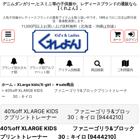
デニムダンガリー,ヒスミニ等の子供服や、レディースブランドの通販なら
【くれよん】。
人気子供服やレディースブランドの最新アイテムを取り扱い中です。18時までのご注文は即日発
送・最速配達致します。
11,000円以上お買い上げ送料無料（北海道・沖縄は別途）
メニュー
カート
ログイン
ブランド別カタカ
ブランド別アルフ
アイテム別検索
商品検索
ご利用案内
ナ順
ァベット順
ホーム
>
XLarge kids/X-girl
>
★sale商品
>
40%off XLARGE KIDS ファニーゴリラ&ブロックプリントトレーナ
ー 30；キイロ
40%off XLARGE KIDS ファニーゴリラ&ブロッ
クプリントトレーナー 30；キイロ
[
9444210
]
40%off XLARGE KIDS ファニーゴリラ&ブロック
プリントトレーナー 30；キイロ
[
9444210
]