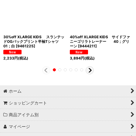
30%off XLARGE KIDS スランテッ
40%off XLARGE KIDS サイドファ
ドOGバックプリント半袖Tシャツ
ニーゴリラトレーナー 40；グリ
01；白
[
9461225
]
ーン
[
9444211
]
2,233
円
(税込)
3,894
円
(税込)
ホーム
ショッピングカート
商品アイテム別
マイページ