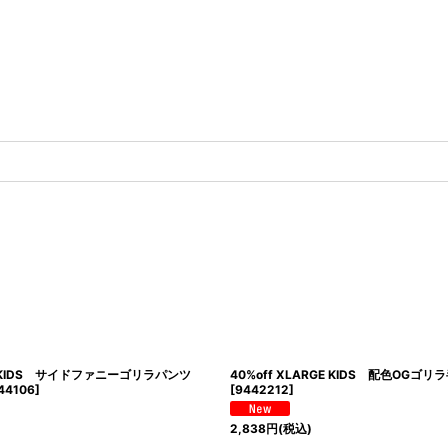
RGE KIDS サイドファニーゴリラパンツ
40%off XLARGE KIDS 配色OGゴ
44106
]
[
9442212
]
2,838
円
(税込)