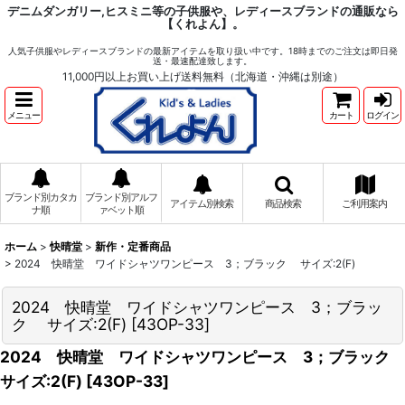
デニムダンガリー,ヒスミニ等の子供服や、レディースブランドの通販なら
【くれよん】。
人気子供服やレディースブランドの最新アイテムを取り扱い中です。18時までのご注文は即日発
送・最速配達致します。
11,000円以上お買い上げ送料無料（北海道・沖縄は別途）
メニュー
カート
ログイン
ブランド別カタカ
ブランド別アルフ
アイテム別検索
商品検索
ご利用案内
ナ順
ァベット順
ホーム
>
快晴堂
>
新作・定番商品
>
2024 快晴堂 ワイドシャツワンピース 3；ブラック サイズ:2(F)
2024 快晴堂 ワイドシャツワンピース 3；ブラッ
ク サイズ:2(F)
[
43OP-33
]
2024 快晴堂 ワイドシャツワンピース 3；ブラック
サイズ:2(F)
[
43OP-33
]