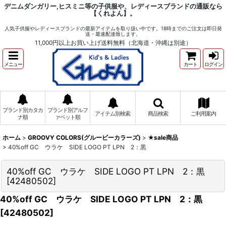
デニムダンガリー,ヒスミニ等の子供服や、レディースブランドの通販なら
【くれよん】。
人気子供服やレディースブランドの最新アイテムを取り扱い中です。18時までのご注文は即日発
送・最速配達致します。
11,000円以上お買い上げ送料無料（北海道・沖縄は別途）
メニュー
カート
ログイン
ブランド別カタカ
ブランド別アルフ
アイテム別検索
商品検索
ご利用案内
ナ順
ァベット順
ホーム
>
GROOVY COLORS(グルービーカラーズ)
>
★sale商品
>
40%off GC ウラケ SIDE LOGO PT LPN 2：黒
40%off GC ウラケ SIDE LOGO PT LPN 2：黒
[
42480502
]
40%off GC ウラケ SIDE LOGO PT LPN 2：黒
[
42480502
]