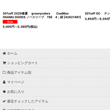
30%off 2026春夏 groovycolors CoolMax
30%off GC テ
OSAMU GOODS ノースリーブ TEE 4；紺
[
42621481
]
3,850
円
～9,350
5,005
円
～5,390
円
(税込)
ホーム
ショッピングカート
商品アイテム別
マイページ
お気に入り
最近チェックしたアイテム