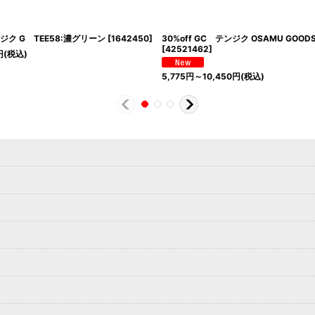
ンジク G TEE58:濃グリーン
[
1642450
]
30%off GC テンジク OSAMU GOO
[
42521462
]
円
(税込)
5,775
円
～10,450
円
(税込)