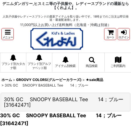
デニムダンガリー,ヒスミニ等の子供服や、レディースブランドの通販なら
【くれよん】。
人気子供服やレディースブランドの最新アイテムを取り扱い中です。18時までのご注文は即日発
送・最速配達致します。
11,000円以上お買い上げ送料無料（北海道・沖縄は別途）
メニュー
カート
ログイン
ブランド別カタカ
ブランド別アルフ
アイテム別検索
商品検索
ご利用案内
ナ順
ァベット順
ホーム
>
GROOVY COLORS(グルービーカラーズ)
>
★sale商品
>
30% GC SNOOPY BASEBALL Tee 14；ブルー
30% GC SNOOPY BASEBALL Tee 14；ブルー
[
31642471
]
30% GC SNOOPY BASEBALL Tee 14；ブルー
[
31642471
]