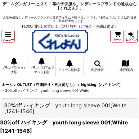
デニムダンガリー,ヒスミニ等の子供服や、レディースブランドの通販なら
【くれよん】。
人気子供服やレディースブランドの最新アイテムを取り扱い中です。18時までのご注文は即日発
送・最速配達致します。
11,000円以上お買い上げ送料無料（北海道・沖縄は別途）
メニュー
カート
ログイン
ブランド別カタカ
ブランド別アルフ
アイテム別検索
商品検索
ご利用案内
ナ順
ァベット順
ホーム
>
OUTLET（在庫限り・再入荷なし）
>
highking（ハイキング）
>
30%off ハイキング youth long sleeve 001;White
30%off ハイキング youth long sleeve 001;White
[
1241-1546
]
30%off ハイキング youth long sleeve 001;White
[
1241-1546
]