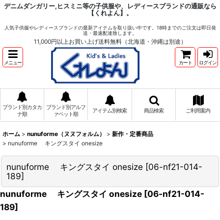
デニムダンガリー,ヒスミニ等の子供服や、レディースブランドの通販なら
【くれよん】。
人気子供服やレディースブランドの最新アイテムを取り扱い中です。18時までのご注文は即日発
送・最速配達致します。
11,000円以上お買い上げ送料無料（北海道・沖縄は別途）
メニュー
カート
ログイン
ブランド別カタカ
ブランド別アルフ
アイテム別検索
商品検索
ご利用案内
ナ順
ァベット順
ホーム
>
nunuforme（ヌヌフォルム）
>
新作・定番商品
>
nunuforme キングスタイ onesize
nunuforme キングスタイ onesize
[
06-nf21-014-
189
]
nunuforme キングスタイ onesize
[
06-nf21-014-
189
]