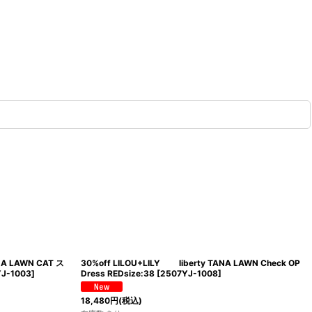
NA LAWN CAT ス
30%off LILOU+LILY liberty TANA LAWN Check OP
J-1003
]
Dress REDsize:38
[
2507YJ-1008
]
18,480
円
(税込)