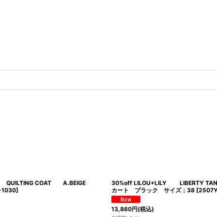
Lily QUILTING COAT A.BEIGE
30%off LILOU+LILY LIBERTY TA
-1030
]
カート ブラック サイズ；38
[
2507Y
13,860
円
(税込)