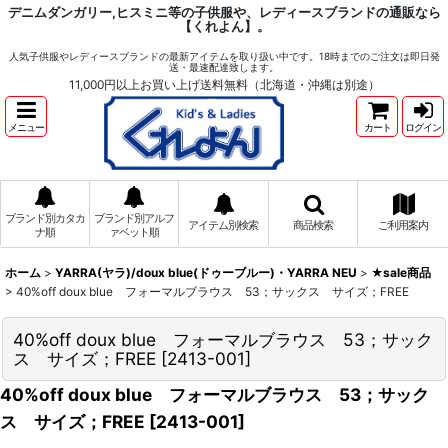
デニムダンガリー,ヒスミニ等の子供服や、レディースブランドの通販なら
【くれよん】。
人気子供服やレディースブランドの最新アイテムを取り扱い中です。18時までのご注文は即日発
送・最速配達致します。
11,000円以上お買い上げ送料無料（北海道・沖縄は別途）
メニュー
カート
ログイン
ブランド別カタカ
ブランド別アルフ
アイテム別検索
商品検索
ご利用案内
ナ順
ァベット順
ホーム
>
YARRA(ヤラ)/doux blue(ドゥーブルー)・YARRA NEU
>
★sale商品
>
40%off doux blue フォーマルブラウス 53；サックス サイズ；FREE
40%off doux blue フォーマルブラウス 53；サック
ス サイズ；FREE
[
2413-001
]
40%off doux blue フォーマルブラウス 53；サック
ス サイズ；FREE
[
2413-001
]