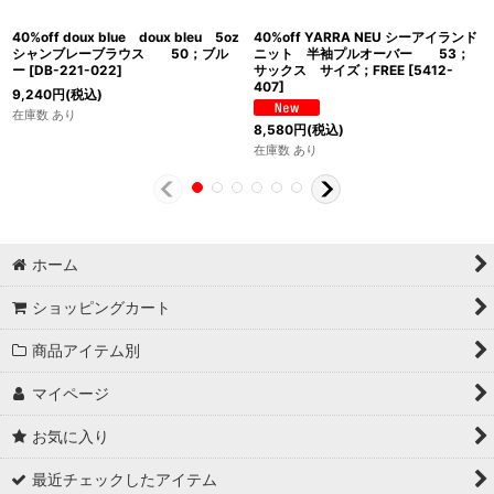
40%off doux blue doux bleu 5oz
40%off YARRA NEU シーアイランド
シャンブレーブラウス 50；ブル
ニット 半袖プルオーバー 53；
ー
[
DB-221-022
]
サックス サイズ；FREE
[
5412-
407
]
9,240
円
(税込)
在庫数 あり
8,580
円
(税込)
在庫数 あり
ホーム
ショッピングカート
商品アイテム別
マイページ
お気に入り
最近チェックしたアイテム