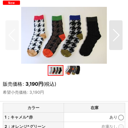
販売価格
:
3,190
円
(税込)
希望小売価格
:
3,190
円
カラー
在庫
1；キャメル*赤
あり
2；オレンジ*グリーン
在庫なし