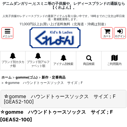
デニムダンガリー,ヒスミニ等の子供服や、レディースブランドの通販なら
【くれよん】。
人気子供服やレディースブランドの最新アイテムを取り扱い中です。18時までのご注文は即日発
送・最速配達致します。
11,000円以上お買い上げ送料無料（北海道・沖縄は別途）
メニュー
カート
ログイン
ブランド別カタカ
ブランド別アルフ
アイテム別検索
商品検索
ご利用案内
ナ順
ァベット順
ホーム
>
gomme(ゴム)
>
新作・定番商品
>
☆gomme ハウンドトゥースソックス サイズ；F
☆gomme ハウンドトゥースソックス サイズ；F
[
GEA52-100
]
☆gomme ハウンドトゥースソックス サイズ；F
[
GEA52-100
]