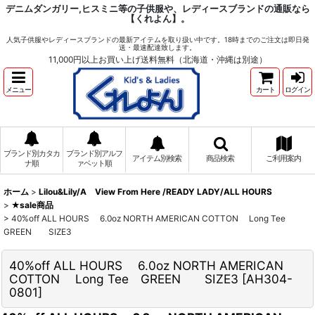
デニムダンガリー,ヒスミニ等の子供服や、レディースブランドの通販なら
【くれよん】。
人気子供服やレディースブランドの最新アイテムを取り扱い中です。18時までのご注文は即日発
送・最速配達致します。
11,000円以上お買い上げ送料無料（北海道・沖縄は別途）
メニュー
カート
ログイン
ブランド別カタカ
ブランド別アルフ
アイテム別検索
商品検索
ご利用案内
ナ順
ァベット順
ホーム
>
Lilou&Lily/A View From Here /READY LADY/ALL HOURS
>
★sale商品
>
40%off ALL HOURS 6.0oz NORTH AMERICAN COTTON Long Tee
GREEN SIZE3
40%off ALL HOURS 6.0oz NORTH AMERICAN
COTTON Long Tee GREEN SIZE3
[
AH304-
0801
]