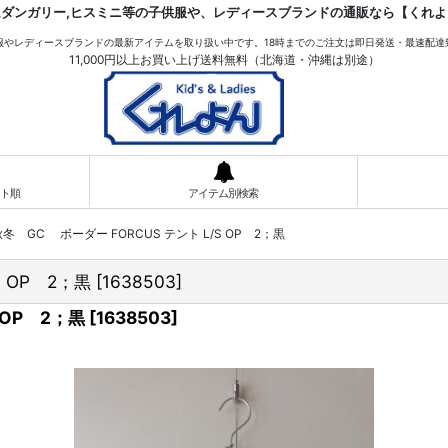
ムダンガリー,ヒスミニ等の子供服や、レディースブランドの通販なら【くれよ
服やレディースブランドの最新アイテムを取り扱い中です。18時までのご注文は即日発送・最速配達
11,000円以上お買い上げ送料無料（北海道・沖縄は別途）
ト順
アイテム別検索
23秋冬 GC ボーダー FORCUS テント L/S OP 2；黒
S OP 2；黒
[
1638503
]
 OP 2；黒
[
1638503
]