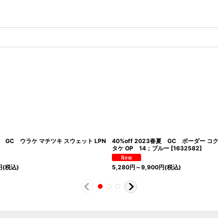
秋冬 GC ウラケ マチツキ スウェット LPN
40%off 2023春夏 GC ボーダー 
タケ OP 14；ブルー
[
1632582
]
円
(税込)
5,280
円
～9,900
円
(税込)