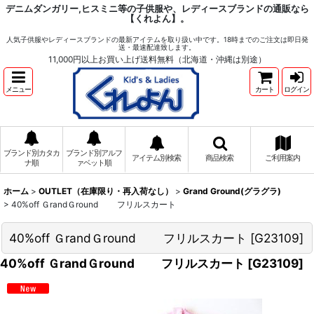
デニムダンガリー,ヒスミニ等の子供服や、レディースブランドの通販なら
【くれよん】。
人気子供服やレディースブランドの最新アイテムを取り扱い中です。18時までのご注文は即日発
送・最速配達致します。
11,000円以上お買い上げ送料無料（北海道・沖縄は別途）
メニュー
カート
ログイン
ブランド別カタカ
ブランド別アルフ
アイテム別検索
商品検索
ご利用案内
ナ順
ァベット順
ホーム
>
OUTLET（在庫限り・再入荷なし）
>
Grand Ground(グラグラ)
>
40%off ＧrandＧround フリルスカート
40%off ＧrandＧround フリルスカート
[
G23109
]
40%off ＧrandＧround フリルスカート
[
G23109
]