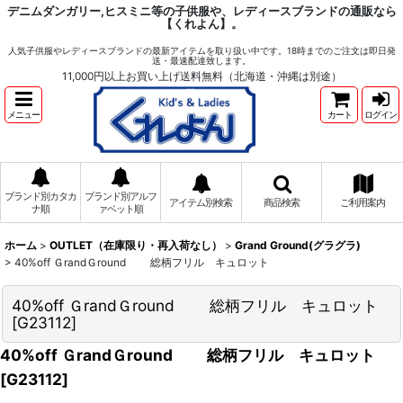
デニムダンガリー,ヒスミニ等の子供服や、レディースブランドの通販なら
【くれよん】。
人気子供服やレディースブランドの最新アイテムを取り扱い中です。18時までのご注文は即日発
送・最速配達致します。
11,000円以上お買い上げ送料無料（北海道・沖縄は別途）
メニュー
カート
ログイン
ブランド別カタカ
ブランド別アルフ
アイテム別検索
商品検索
ご利用案内
ナ順
ァベット順
ホーム
>
OUTLET（在庫限り・再入荷なし）
>
Grand Ground(グラグラ)
>
40%off ＧrandＧround 総柄フリル キュロット
40%off ＧrandＧround 総柄フリル キュロット
[
G23112
]
40%off ＧrandＧround 総柄フリル キュロット
[
G23112
]