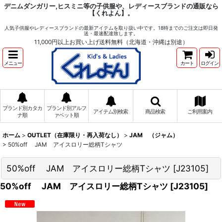
デニムダンガリー,ヒスミニ等の子供服や、レディースブランドの通販なら
【くれよん】。
人気子供服やレディースブランドの最新アイテムを取り扱い中です。18時までのご注文は即日発
送・最速配達致します。
11,000円以上お買い上げ送料無料（北海道・沖縄は別途）
メニュー
カート
ログイン
ブランド別カタカ
ブランド別アルフ
アイテム別検索
商品検索
ご利用案内
ナ順
ァベット順
ホーム
>
OUTLET（在庫限り・再入荷なし）
>
JAM （ジャム）
>
50%off JAM アイスロリー総柄Tシャツ
50%off JAM アイスロリー総柄Tシャツ
[
J23105
]
50%off JAM アイスロリー総柄Tシャツ
[
J23105
]