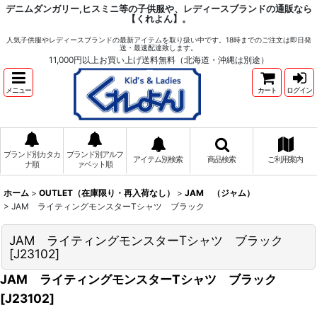
デニムダンガリー,ヒスミニ等の子供服や、レディースブランドの通販なら
【くれよん】。
人気子供服やレディースブランドの最新アイテムを取り扱い中です。18時までのご注文は即日発
送・最速配達致します。
11,000円以上お買い上げ送料無料（北海道・沖縄は別途）
メニュー
カート
ログイン
ブランド別カタカ
ブランド別アルフ
アイテム別検索
商品検索
ご利用案内
ナ順
ァベット順
ホーム
>
OUTLET（在庫限り・再入荷なし）
>
JAM （ジャム）
>
JAM ライティングモンスターTシャツ ブラック
JAM ライティングモンスターTシャツ ブラック
[
J23102
]
JAM ライティングモンスターTシャツ ブラック
[
J23102
]