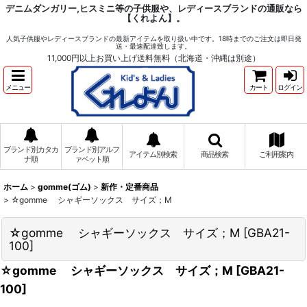
デニムダンガリー,ヒスミニ等の子供服や、レディースブランドの通販なら
【くれよん】。
人気子供服やレディースブランドの最新アイテムを取り扱い中です。18時までのご注文は即日発
送・最速配達致します。
11,000円以上お買い上げ送料無料（北海道・沖縄は別途）
メニュー
カート
ログイン
ブランド別カタカ
ブランド別アルフ
アイテム別検索
商品検索
ご利用案内
ナ順
ァベット順
ホーム
>
gomme(ゴム)
>
新作・定番商品
>
☆gomme シャギーソックス サイズ；M
☆gomme シャギーソックス サイズ；M
[
GBA21-
100
]
☆gomme シャギーソックス サイズ；M
[
GBA21-
100
]