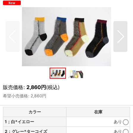
販売価格
:
2,860
円
(税込)
希望小売価格
:
2,860
円
カラー
在庫
1；白*イエロー
あり
2；グレー*ターコイズ
あり