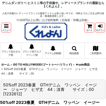
デニムダンガリー,ヒスミニ等の子供服や、レディースブランドの通販なら
【くれよん】。
人気子供服やレディースブランドの最新アイテムを取り扱い中です。18時までのご注文は即日発
送・最速配達致します。
11,000円以上お買い上げ送料無料（北海道・沖縄は別途）
メニュー
カート
ログイン
ブランド別カタカ
ブランド別アルフ
アイテム別検索
商品検索
ご利用案内
ナ順
ァベット順
ホーム
>
GO TO HOLLYWOOD(ゴートゥーハリウッド)
>
★sale商品
>
50%off 2023春夏 GTHデニム ワッペン イージー ジョーツ ヒザ丈
44；淡青 サイズ；00
50%off 2023春夏 GTHデニム ワッペン イージ
ー ジョーツ ヒザ丈 44；淡青 サイズ；00
[
1232612
]
50%off 2023春夏 GTHデニム ワッペン イージー