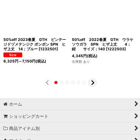
50%off 2023春夏 GTH ビンテー
50%off 2022春夏 GTH ウラケ
ジドヅメテンジク ボンボン SPN ヒ
ソウガラ SPN ヒザ上丈 4；
ザ上丈 14；ブルー
[
1232501
]
紺 サイズ；140
[
1222503
]
4,345
円
(税込)
6,325
円
～7,150
円
(税込)
在庫数 あり
ホーム
ショッピングカート
商品アイテム別