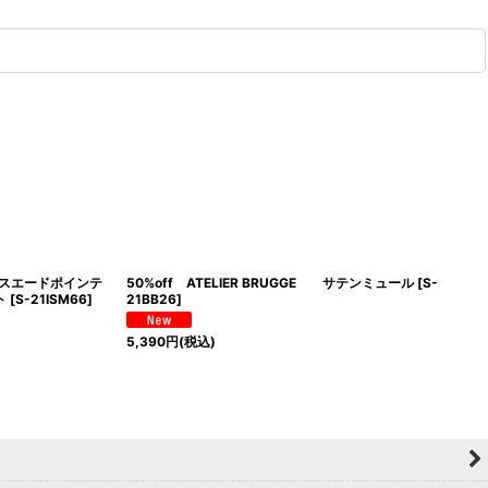
ープスエードポインテ
50%off ATELIER BRUGGE サテンミュール
[
S-
ト
[
S-21ISM66
]
21BB26
]
5,390
円
(税込)