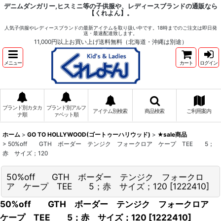
デニムダンガリー,ヒスミニ等の子供服や、レディースブランドの通販なら
【くれよん】。
人気子供服やレディースブランドの最新アイテムを取り扱い中です。18時までのご注文は即日発
送・最速配達致します。
11,000円以上お買い上げ送料無料（北海道・沖縄は別途）
メニュー
カート
ログイン
ブランド別カタカ
ブランド別アルフ
アイテム別検索
商品検索
ご利用案内
ナ順
ァベット順
ホーム
>
GO TO HOLLYWOOD(ゴートゥーハリウッド)
>
★sale商品
>
50%off GTH ボーダー テンジク フォークロア ケープ TEE 5；
赤 サイズ；120
50%off GTH ボーダー テンジク フォークロ
ア ケープ TEE 5；赤 サイズ；120
[
1222410
]
50%off GTH ボーダー テンジク フォークロア
ケープ TEE 5；赤 サイズ；120
[
1222410
]