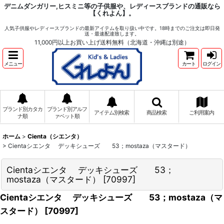
デニムダンガリー,ヒスミニ等の子供服や、レディースブランドの通販なら
【くれよん】。
人気子供服やレディースブランドの最新アイテムを取り扱い中です。18時までのご注文は即日発
送・最速配達致します。
11,000円以上お買い上げ送料無料（北海道・沖縄は別途）
メニュー
カート
ログイン
ブランド別カタカ
ブランド別アルフ
アイテム別検索
商品検索
ご利用案内
ナ順
ァベット順
ホーム
>
Cienta（シエンタ）
>
Cientaシエンタ デッキシューズ 53；mostaza（マスタード）
Cientaシエンタ デッキシューズ 53；
mostaza（マスタード）
[
70997
]
Cientaシエンタ デッキシューズ 53；mostaza（マ
スタード）
[
70997
]