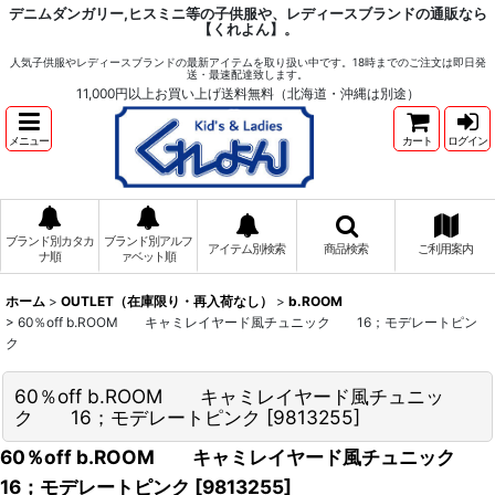
デニムダンガリー,ヒスミニ等の子供服や、レディースブランドの通販なら
【くれよん】。
人気子供服やレディースブランドの最新アイテムを取り扱い中です。18時までのご注文は即日発
送・最速配達致します。
11,000円以上お買い上げ送料無料（北海道・沖縄は別途）
メニュー
カート
ログイン
ブランド別カタカ
ブランド別アルフ
アイテム別検索
商品検索
ご利用案内
ナ順
ァベット順
ホーム
>
OUTLET（在庫限り・再入荷なし）
>
b.ROOM
>
60％off b.ROOM キャミレイヤード風チュニック 16；モデレートピン
ク
60％off b.ROOM キャミレイヤード風チュニッ
ク 16；モデレートピンク
[
9813255
]
60％off b.ROOM キャミレイヤード風チュニック
16；モデレートピンク
[
9813255
]