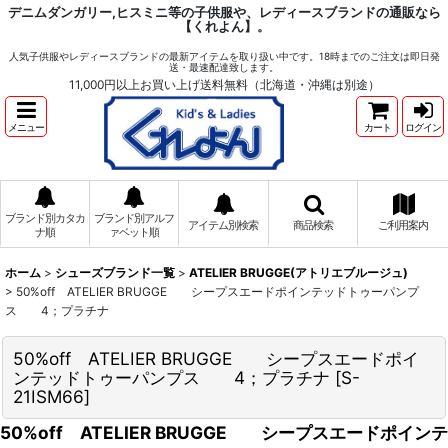
デニムダンガリー,ヒスミニ等の子供服や、レディースブランドの通販なら
【くれよん】。
人気子供服やレディースブランドの最新アイテムを取り扱い中です。18時までのご注文は即日発
送・最速配達致します。
11,000円以上お買い上げ送料無料（北海道・沖縄は別途）
メニュー
カート
ログイン
ブランド別カタカ
ブランド別アルフ
アイテム別検索
商品検索
ご利用案内
ナ順
ァベット順
ホーム
>
シューズブランド一覧
>
ATELIER BRUGGE(アトリエブルージュ)
>
50%off ATELIER BRUGGE シープスエードポインテッドトゥーパンプ
ス 4；プラチナ
50%off ATELIER BRUGGE シープスエードポイ
ンテッドトゥーパンプス 4；プラチナ
[
S-
21ISM66
]
50%off ATELIER BRUGGE シープスエードポインテ