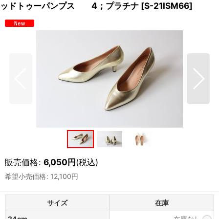
ッドトゥーパンプス 4；プラチナ
[
S-21ISM66
]
販売価格
:
6,050
円
(税込)
希望小売価格
:
12,100
円
サイズ
在庫
24cm
在庫なし