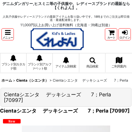
デニムダンガリー,ヒスミニ等の子供服や、レディースブランドの通販なら
【くれよん】。
人気子供服やレディースブランドの最新アイテムを取り扱い中です。18時までのご注文は即日発
送・最速配達致します。
11,000円以上お買い上げ送料無料（北海道・沖縄は別途）
メニュー
カート
ログイン
ブランド別カタカ
ブランド別アルフ
アイテム別検索
商品検索
ご利用案内
ナ順
ァベット順
ホーム
>
Cienta（シエンタ）
>
Cientaシエンタ デッキシューズ 7；Perla
Cientaシエンタ デッキシューズ 7；Perla
[
70997
]
Cientaシエンタ デッキシューズ 7；Perla
[
70997
]