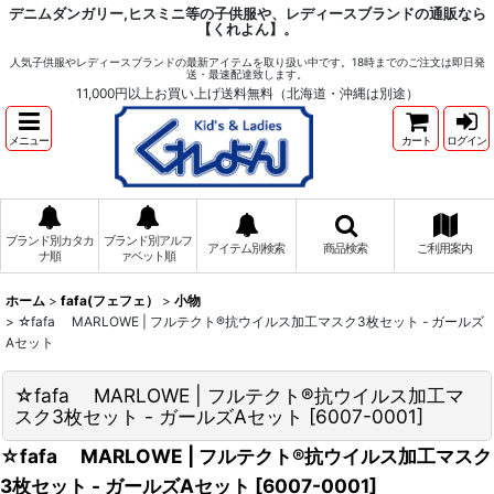
デニムダンガリー,ヒスミニ等の子供服や、レディースブランドの通販なら
【くれよん】。
人気子供服やレディースブランドの最新アイテムを取り扱い中です。18時までのご注文は即日発
送・最速配達致します。
11,000円以上お買い上げ送料無料（北海道・沖縄は別途）
メニュー
カート
ログイン
ブランド別カタカ
ブランド別アルフ
アイテム別検索
商品検索
ご利用案内
ナ順
ァベット順
ホーム
>
fafa(フェフェ）
>
小物
>
☆fafa MARLOWE | フルテクト®︎抗ウイルス加工マスク3枚セット - ガールズ
Aセット
☆fafa MARLOWE | フルテクト®︎抗ウイルス加工マ
スク3枚セット - ガールズAセット
[
6007-0001
]
☆fafa MARLOWE | フルテクト®︎抗ウイルス加工マスク
3枚セット - ガールズAセット
[
6007-0001
]