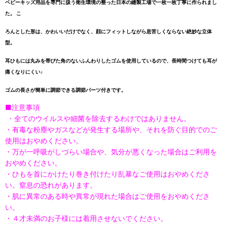
ベビーキッズ用品を専門に扱う衛生環境の整った日本の縫製工場で一枚一枚丁寧に作られまし
た。 こ
ろんとした形は、かわいいだけでなく、顔にフィットしながら息苦しくならない絶妙な立体
型。
耳ひもには丸みを帯びた角のないふんわりしたゴムを使用しているので、長時間つけても耳が
痛くなりにくい♪
ゴムの長さが簡単に調節できる調節パーツ付きです。
■注意事項
・全てのウイルスや細菌を除去するわけではありません。
・有毒な粉塵やガスなどが発生する場所や、それを防ぐ目的でのご
使用はおやめください。
・万が一呼吸がしづらい場合や、気分が悪くなった場合はご利用を
おやめください。
・ひもを首にかけたり巻き付けたり乱暴なご使用はおやめくださ
い。窒息の恐れがあります。
・肌に異常のある時や異常が現れた場合はご使用をおやめくださ
い。
・４才未満のお子様には着用させないでください。