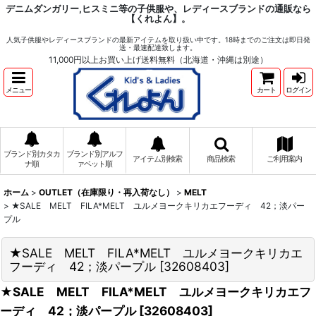
デニムダンガリー,ヒスミニ等の子供服や、レディースブランドの通販なら
【くれよん】。
人気子供服やレディースブランドの最新アイテムを取り扱い中です。18時までのご注文は即日発
送・最速配達致します。
11,000円以上お買い上げ送料無料（北海道・沖縄は別途）
メニュー
カート
ログイン
ブランド別カタカ
ブランド別アルフ
アイテム別検索
商品検索
ご利用案内
ナ順
ァベット順
ホーム
>
OUTLET（在庫限り・再入荷なし）
>
MELT
>
★SALE MELT FILA*MELT ユルメヨークキリカエフーディ 42；淡パー
プル
★SALE MELT FILA*MELT ユルメヨークキリカエ
フーディ 42；淡パープル
[
32608403
]
★SALE MELT FILA*MELT ユルメヨークキリカエフ
ーディ 42；淡パープル
[
32608403
]