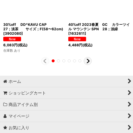
30%off DD*KAVU CAP
40%off 2023春夏 GC カラーツイ
27；淡茶 サイズ；F(58〜62cm)
ル マウンテン SPN 28；淡緑
[
3902080
]
[
1632611
]
6,083
円
(税込)
4,488
円
(税込)
在庫数 あり
ホーム
ショッピングカート
商品アイテム別
マイページ
お気に入り