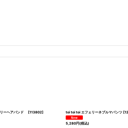
i アメリーヘアバンド
[
113802
]
toi toi toi エフェリーネブルマパンツ
[
1
5,280
円
(税込)