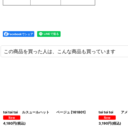
Facebookでシェア
この商品を買った人は、こんな商品も買っています
toi toi toi ルスュールハット ベージュ
[
161801
]
toi toi to
4,180
円
(税込)
3,190
円
(税込)