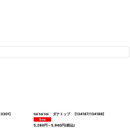
23301
]
toi toi toi ダナトップ
[
134187/134188
]
5,280
円
～5,940
円
(税込)