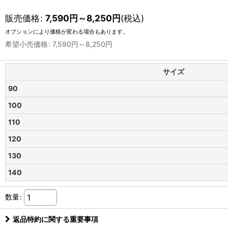
販売価格
:
7,590
円
～8,250
円
(税込)
オプションにより価格が変わる場合もあります。
希望小売価格
:
7,590
円
～8,250
円
サイズ
90
100
110
120
130
140
数量
:
返品特約に関する重要事項