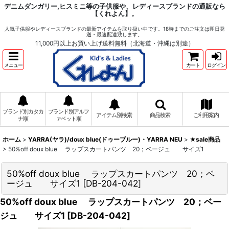
デニムダンガリー,ヒスミニ等の子供服や、レディースブランドの通販なら
【くれよん】。
人気子供服やレディースブランドの最新アイテムを取り扱い中です。18時までのご注文は即日発
送・最速配達致します。
11,000円以上お買い上げ送料無料（北海道・沖縄は別途）
メニュー
カート
ログイン
ブランド別カタカ
ブランド別アルフ
アイテム別検索
商品検索
ご利用案内
ナ順
ァベット順
ホーム
>
YARRA(ヤラ)/doux blue(ドゥーブルー)・YARRA NEU
>
★sale商品
>
50%off doux blue ラップスカートパンツ 20；ベージュ サイズ1
50%off doux blue ラップスカートパンツ 20；ベ
ージュ サイズ1
[
DB-204-042
]
50%off doux blue ラップスカートパンツ 20；ベー
ジュ サイズ1
[
DB-204-042
]