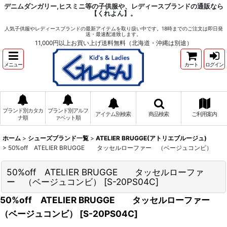
デニムダンガリー,ヒスミニ等の子供服や、レディースブランドの通販なら
【くれよん】。
人気子供服やレディースブランドの最新アイテムを取り扱い中です。18時までのご注文は即日発
送・最速配達致します。
11,000円以上お買い上げ送料無料（北海道・沖縄は別途）
メニュー
カート
ログイン
ブランド別カタカ
ブランド別アルフ
アイテム別検索
商品検索
ご利用案内
ナ順
ァベット順
ホーム
>
シューズブランド一覧
>
ATELIER BRUGGE(アトリエブルージュ)
>
50%off ATELIER BRUGGE タッセルローファー （ベージュコンビ）
50%off ATELIER BRUGGE タッセルローファ
ー （ベージュコンビ）
[
S-20PS04C
]
50%off ATELIER BRUGGE タッセルローファー
（ベージュコンビ）
[
S-20PS04C
]