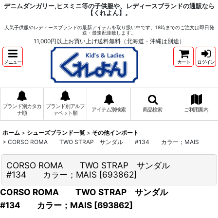
デニムダンガリー,ヒスミニ等の子供服や、レディースブランドの通販なら
【くれよん】。
人気子供服やレディースブランドの最新アイテムを取り扱い中です。18時までのご注文は即日発
送・最速配達致します。
11,000円以上お買い上げ送料無料（北海道・沖縄は別途）
メニュー
カート
ログイン
ブランド別カタカ
ブランド別アルフ
アイテム別検索
商品検索
ご利用案内
ナ順
ァベット順
ホーム
>
シューズブランド一覧
>
その他インポート
>
CORSO ROMA TWO STRAP サンダル #134 カラー；MAIS
CORSO ROMA TWO STRAP サンダル
#134 カラー；MAIS
[
693862
]
CORSO ROMA TWO STRAP サンダル
#134 カラー；MAIS
[
693862
]