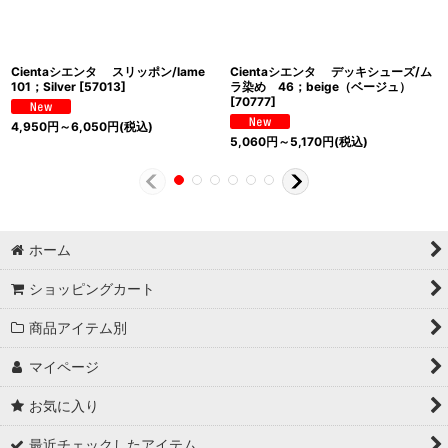
Cientaシエンタ スリッポン/lame
Cientaシエンタ デッキシューズ/ム
101；Silver
[
57013
]
ラ染め 46；beige（ベージュ）
[
70777
]
4,950
円
～6,050
円
(税込)
5,060
円
～5,170
円
(税込)
ホーム
ショッピングカート
商品アイテム別
マイページ
お気に入り
最近チェックしたアイテム