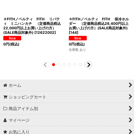
☆FITHノベルティ FITH リバテ
☆FITHノベルティ FITH 保冷ホル
ィ ミニハンカチ （定価商品税込
ダー （定価商品税込26,400円以上
22,000円以上お買い上げの方）
お買い上げの方）(SALE商品対象外)
(SALE商品対象外)
[
12622002
]
[
144
]
0
円
(税込)
0
円
(税込)
在庫数 あり
ホーム
ショッピングカート
商品アイテム別
マイページ
お気に入り