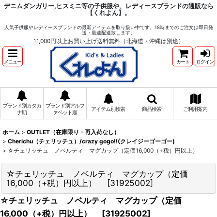
デニムダンガリー,ヒスミニ等の子供服や、レディースブランドの通販なら
【くれよん】。
人気子供服やレディースブランドの最新アイテムを取り扱い中です。18時までのご注文は即日発
送・最速配達致します。
11,000円以上お買い上げ送料無料（北海道・沖縄は別途）
メニュー
カート
ログイン
ブランド別カタカ
ブランド別アルフ
アイテム別検索
商品検索
ご利用案内
ナ順
ァベット順
ホーム
>
OUTLET（在庫限り・再入荷なし）
>
Cherichu（チェリッチュ）/crazy gogo!!(クレイジーゴーゴー)
>
☆チェリッチュ ノベルティ マグカップ（定価16,000（+税）円以上）
☆チェリッチュ ノベルティ マグカップ（定価
16,000（+税）円以上）
[
31925002
]
☆チェリッチュ ノベルティ マグカップ（定価
16,000（+税）円以上）
[
31925002
]