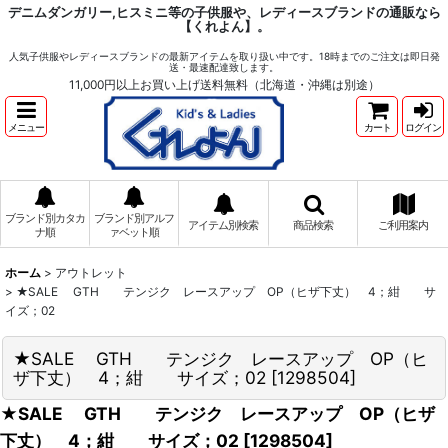
デニムダンガリー,ヒスミニ等の子供服や、レディースブランドの通販なら
【くれよん】。
人気子供服やレディースブランドの最新アイテムを取り扱い中です。18時までのご注文は即日発
送・最速配達致します。
11,000円以上お買い上げ送料無料（北海道・沖縄は別途）
メニュー
カート
ログイン
ブランド別カタカ
ブランド別アルフ
アイテム別検索
商品検索
ご利用案内
ナ順
ァベット順
ホーム
>
アウトレット
>
★SALE GTH テンジク レースアップ OP（ヒザ下丈） 4；紺 サ
イズ；02
★SALE GTH テンジク レースアップ OP（ヒ
ザ下丈） 4；紺 サイズ；02
[
1298504
]
★SALE GTH テンジク レースアップ OP（ヒザ
下丈） 4；紺 サイズ；02
[
1298504
]