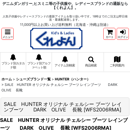
デニムダンガリー,ヒスミニ等の子供服や、レディースブランドの通販なら
【くれよん】。
人気子供服やレディースブランドの最新アイテムを取り扱い中です。18時までのご注文は即日発
送・最速配達致します。
11,000円以上お買い上げ送料無料（北海道・沖縄は別途）
メニュー
カート
ログイン
ブランド別カタカ
ブランド別アルフ
アイテム別検索
商品検索
ご利用案内
ナ順
ァベット順
ホーム
>
シューズブランド一覧
>
HUNTER（ハンター）
>
SALE HUNTER オリジナル チェルシー ブーツ レインブーツ DARK
OLIVE 長靴
SALE HUNTER オリジナル チェルシー ブーツ レイ
ンブーツ DARK OLIVE 長靴
[
WFS2006RMA
]
SALE HUNTER オリジナル チェルシー ブーツ レインブ
ーツ DARK OLIVE 長靴
[
WFS2006RMA
]