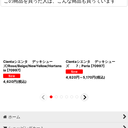
この商品を買った人は、こんな商品も買っています
Cientaシエンタ デッキシュー
Cientaシエンタ デッキシュー
ズ/Rose/Beige/NewYellow/Hortens
ズ 7；Perla
[
70997
]
ia
[
70997
]
4,620
円
～5,170
円
(税込)
4,620
円
(税込)
ホーム
ショッピングカート