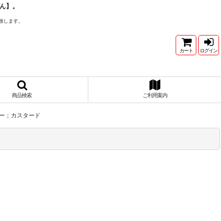
ん】。
致します。
カート
ログイン
商品検索
ご利用案内
ラー；カスタード