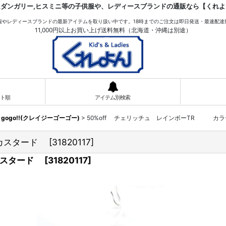
ムダンガリー,ヒスミニ等の子供服や、レディースブランドの通販なら【くれよ
服やレディースブランドの最新アイテムを取り扱い中です。18時までのご注文は即日発送・最速配達
11,000円以上お買い上げ送料無料（北海道・沖縄は別途）
ト順
アイテム別検索
y gogo!!(クレイジーゴーゴー)
>
50%off チェリッチュ レインボーTR カ
；カスタード
[
31820117
]
カスタード
[
31820117
]