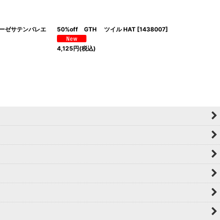
ロネーゼサテンバレエ
50%off GTH ツイル HAT
[
1438007
]
4,125
円
(税込)