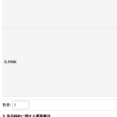
G.PINK
数量
:
返品特約に関する重要事項