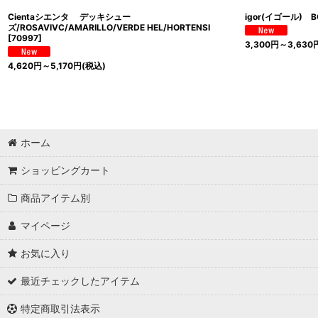
Cientaシエンタ デッキシュー
igor(イゴール) 
ズ/ROSAVIVC/AMARILLO/VERDE HEL/HORTENSI
[
70997
]
3,300
円
～3,630
4,620
円
～5,170
円
(税込)
ホーム
ショッピングカート
商品アイテム別
マイページ
お気に入り
最近チェックしたアイテム
特定商取引法表示