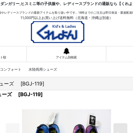
ムダンガリー,ヒスミニ等の子供服や、レディースブランドの通販なら【くれよ
服やレディースブランドの最新アイテムを取り扱い中です。18時までのご注文は即日発送・最速配達
11,000円以上お買い上げ送料無料（北海道・沖縄は別途）
ト順
アイテム別検索
ジャーコンフォート 水陸両用シューズ
シューズ
[
BGJ-119
]
シューズ
[
BGJ-119
]